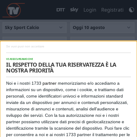
Login
Registrati
TUTTI
NEWS
SPORT
TALK
FILM
SERIE
IL RISPETTO DELLA TUA RISERVATEZZA È LA
NOSTRA PRIORITÀ
I programmi tv di oggi su Sky Sport Calcio
Noi e i nostri 1733
partner
memorizziamo e/o accediamo a
informazioni su un dispositivo, come i cookie, e trattiamo dati
personali, come identificatori univoci e informazioni standard
6.00
CHELSEA - MILAN
inviate da un dispositivo per annunci e contenuti personalizzati,
Sky Sport Calcio
SPORT CALCIO
misurazione di annunci e contenuti, analisi dell'audience e
(202)
sviluppo dei servizi.
Con la tua autorizzazione noi e i nostri
partner possiamo utilizzare dati precisi di geolocalizzazione e
identificazione tramite la scansione del dispositivo. Puoi fare clic
7.45
PREMIER 30
per consentire a noi e ai nostri 1733 partner il trattamento per le