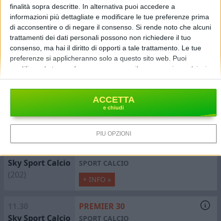
Sky Sport Calcio
SPORT CALCIO
finalità sopra descritte. In alternativa puoi accedere a
(202)
informazioni più dettagliate e modificare le tue preferenze prima
+ INFO »
di acconsentire o di negare il consenso.
Si rende noto che alcuni
trattamenti dei dati personali possono non richiedere il tuo
8.00
#SKYBUFFARACCONTA BEARZOT
consenso, ma hai il diritto di opporti a tale trattamento. Le tue
Sky Sport Calcio
RUBRICA
preferenze si applicheranno solo a questo sito web. Puoi
modificare le tue preferenze o revocare il consenso in qualsiasi
(202)
momento tornando su questo sito e facendo clic sul pulsante
"Privacy" in fondo alla pagina web.
9.00
UEFA CHAMPIONS LEAGUE STORY
ACCETTA
Sky Sport Calcio
SPORT CALCIO
(202)
+ INFO »
PIÙ OPZIONI
11.00
UCL PLAYER SPECIAL
Sky Sport Calcio
SPORT CALCIO
(202)
+ INFO »
11.30
PREMIER 30
Sky Sport Calcio
SPORT CALCIO