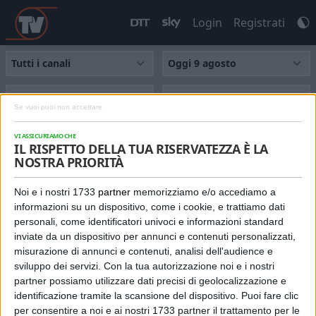
Login
Registrati
TUTTI
NEWS
SPORT
TALK
FILM
SERIE
IL RISPETTO DELLA TUA RISERVATEZZA È LA
NOSTRA PRIORITÀ
Noi e i nostri 1733
partner
memorizziamo e/o accediamo a
Nessun programma con questa combinazione di
informazioni su un dispositivo, come i cookie, e trattiamo dati
richieste.
personali, come identificatori univoci e informazioni standard
inviate da un dispositivo per annunci e contenuti personalizzati,
misurazione di annunci e contenuti, analisi dell'audience e
sviluppo dei servizi.
Con la tua autorizzazione noi e i nostri
partner possiamo utilizzare dati precisi di geolocalizzazione e
identificazione tramite la scansione del dispositivo. Puoi fare clic
per consentire a noi e ai nostri 1733 partner il trattamento per le